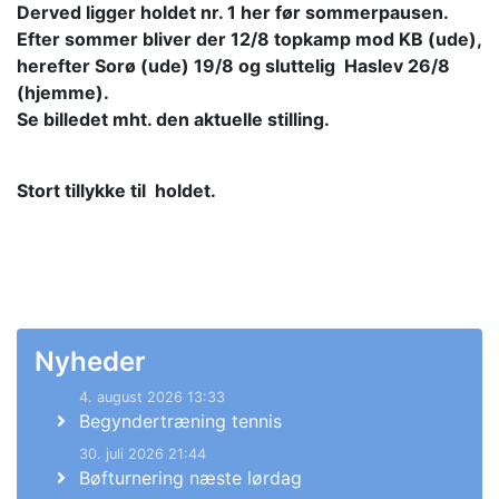
Derved ligger holdet nr. 1 her før sommerpausen.
Efter sommer bliver der 12/8 topkamp mod KB (ude),
herefter Sorø (ude) 19/8 og sluttelig Haslev 26/8
(hjemme).
Se billedet mht. den aktuelle stilling.
Stort tillykke til holdet.
Nyheder
4. august 2026 13:33
Begyndertræning tennis
30. juli 2026 21:44
Bøfturnering næste lørdag