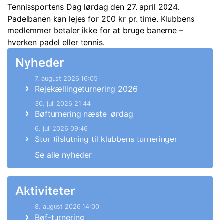
Tennissportens Dag lørdag den 27. april 2024.
Padelbanen kan lejes for
200 kr pr. time. Klubbens
medlemmer betaler ikke for at bruge banerne –
hverken padel eller tennis.
Nyheder
7. august 2026 16:05
Rejekællingeturnering 2026
30. juli 2026 21:44
Bøfturnering næste lørdag
6. juli 2026 09:46
Stor tilslutning til klubbens turneringer
Se alle nyheder
Aktiviteter
8. august 2026 14:00
Bøf-turnering